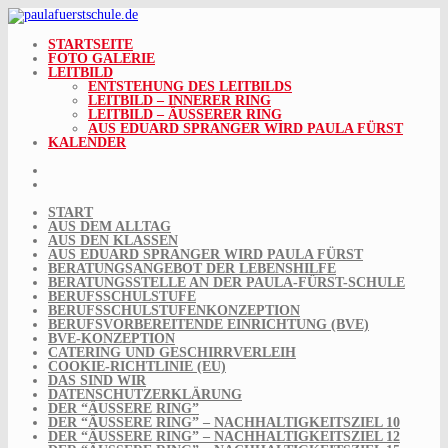
Skip
to
content
STARTSEITE
FOTO GALERIE
LEITBILD
ENTSTEHUNG DES LEITBILDS
LEITBILD – INNERER RING
LEITBILD – ÄUSSERER RING
AUS EDUARD SPRANGER WIRD PAULA FÜRST
KALENDER
START
AUS DEM ALLTAG
AUS DEN KLASSEN
AUS EDUARD SPRANGER WIRD PAULA FÜRST
BERATUNGSANGEBOT DER LEBENSHILFE
BERATUNGSSTELLE AN DER PAULA-FÜRST-SCHULE
BERUFSSCHULSTUFE
BERUFSSCHULSTUFENKONZEPTION
BERUFSVORBEREITENDE EINRICHTUNG (BVE)
BVE-KONZEPTION
CATERING UND GESCHIRRVERLEIH
COOKIE-RICHTLINIE (EU)
DAS SIND WIR
DATENSCHUTZERKLÄRUNG
DER “ÄUSSERE RING”
DER “ÄUSSERE RING” – NACHHALTIGKEITSZIEL 10
DER “ÄUSSERE RING” – NACHHALTIGKEITSZIEL 12