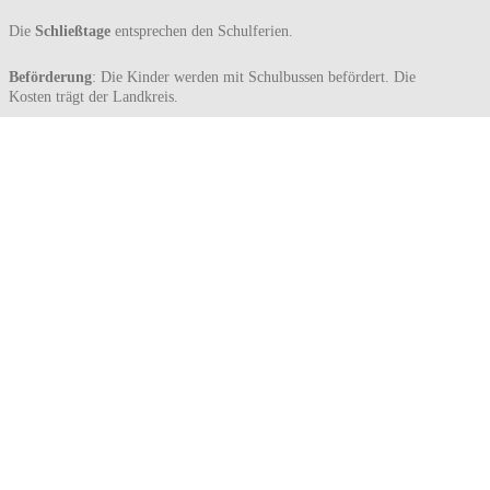
Die
Schließtage
entsprechen den Schulferien.
Beförderung
: Die Kinder werden mit Schulbussen befördert. Die
Kosten trägt der Landkreis.
Einzugsgebiet
:
Bretten (mit allen Ortsteilen)
Gondelsheim
Kraichtal
Kürnbach
Oberderdingen (mit allen Ortsteilen)
Sulzfeld
Walzbachtal (mit allen Ortsteilen)
Zaisenhausen
Verpflegung
: Die Kinder erhalten Montag bis Donnerstag ein
warmes Mittagessen.
Aufnahme