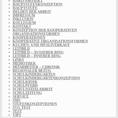
HAKO-PROJEKT
HAUPSTUFENKONZEPTION
HAUPTSTUFE
HELDEN DER ARBEIT
IMPRESSUM
INKLUSION
KOLLEGIUM
KONTAKT
KONZEPTION DER KOOPERATIVEN
ORGANISATIONSFORMEN
KOOPERATIONEN
KOOPERATIVE ORGANISATIONSFORMEN
KUCHEN- UND MÜSLIVERKAUF
LEITBILD
LEITBILD – ÄUSSERER RING
LEITBILD – INNERER RING
LINKS
MEDIOTHEK
MITARBEITER – CHRONIK
REGIONALER BEZUG
SCHULKINDERGARTEN
SCHULKINDERGARTENKONZEPTION
SCHULKIOSK
SCHULPFERD
SCHULSOZIALARBEIT
SCHULZEITUNG
SERVICE
SMV
STUFENKONZEPTIONEN
SVG TEST
TEST
VIPS