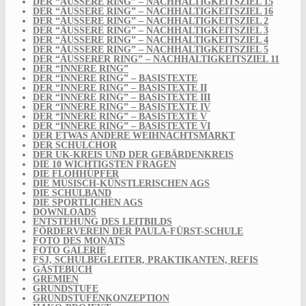
DER “ÄUSSERE RING” – NACHHALTIGKEITSZIEL 15
DER “ÄUSSERE RING” – NACHHALTIGKEITSZIEL 16
DER “ÄUSSERE RING” – NACHHALTIGKEITSZIEL 2
DER “ÄUSSERE RING” – NACHHALTIGKEITSZIEL 3
DER “ÄUSSERE RING” – NACHHALTIGKEITSZIEL 4
DER “ÄUSSERE RING” – NACHHALTIGKEITSZIEL 5
DER “ÄUSSERER RING” – NACHHALTIGKEITSZIEL 11
DER “INNERE RING”
DER “INNERE RING” – BASISTEXTE
DER “INNERE RING” – BASISTEXTE II
DER “INNERE RING” – BASISTEXTE III
DER “INNERE RING” – BASISTEXTE IV
DER “INNERE RING” – BASISTEXTE V
DER “INNERE RING” – BASISTEXTE VI
DER ETWAS ANDERE WEIHNACHTSMARKT
DER SCHULCHOR
DER UK-KREIS UND DER GEBÄRDENKREIS
DIE 10 WICHTIGSTEN FRAGEN
DIE FLOHHÜPFER
DIE MUSISCH-KÜNSTLERISCHEN AGS
DIE SCHULBAND
DIE SPORTLICHEN AGS
DOWNLOADS
ENTSTEHUNG DES LEITBILDS
FÖRDERVEREIN DER PAULA-FÜRST-SCHULE
FOTO DES MONATS
FOTO GALERIE
FSJ, SCHULBEGLEITER, PRAKTIKANTEN, REFIS
GÄSTEBUCH
GREMIEN
GRUNDSTUFE
GRUNDSTUFENKONZEPTION