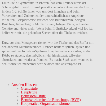
Edith-Stein-Gymnasium in Bretten, das vom Freundeskreis der
Schule geführt wird. Einmal pro Woche unterstützen wir das Bistro,
in dem 1-2 SchülerInnen von uns dort hingehen und beim
Vorbereiten und Zubereiten der unterschiedlichsten Angebote
mithelfen. Beispielsweise streichen wir Butterbrezeln, belegen
Brötchen, füllen Teig in Muffinformen, belegen Pizza, schneiden
Gemüse und vieles mehr. Wenn beim Frühstücksverkauf viel los ist,
helfen wir mit, die gekauften Sachen über die Theke zu reichen.
Kurz vor dem Mittagessen richten wir die Tische und das Buffet mit
den anderen MitarbeiterInnen. Danach heißt es spülen, spülen und
spülen mit der Industrie-Spülmaschine, teilweise vorspülen, in die
Körbe so stapeln, dass möglichst viel hineinpasst, teilweise
abtrocknen und wieder aufräumen. Es macht Spaß, auch wenn es in
den Stoßzeiten manchmal sehr hektisch und anstrengend ist.
Aus den Klassen
Grundstufe
Hauptstufe
Berufsschulstufe
Berufsvorbereitende Einrichtung (BVE)
Kooperative Organisationsformen