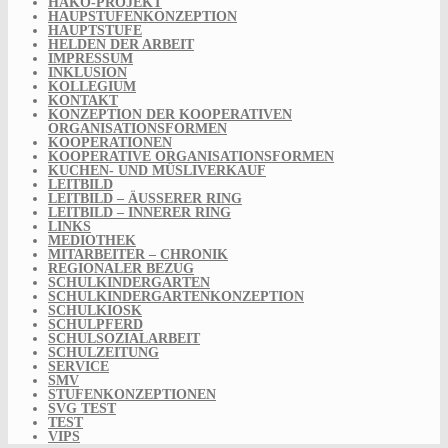
HAKO-PROJEKT
HAUPSTUFENKONZEPTION
HAUPTSTUFE
HELDEN DER ARBEIT
IMPRESSUM
INKLUSION
KOLLEGIUM
KONTAKT
KONZEPTION DER KOOPERATIVEN
ORGANISATIONSFORMEN
KOOPERATIONEN
KOOPERATIVE ORGANISATIONSFORMEN
KUCHEN- UND MÜSLIVERKAUF
LEITBILD
LEITBILD – ÄUSSERER RING
LEITBILD – INNERER RING
LINKS
MEDIOTHEK
MITARBEITER – CHRONIK
REGIONALER BEZUG
SCHULKINDERGARTEN
SCHULKINDERGARTENKONZEPTION
SCHULKIOSK
SCHULPFERD
SCHULSOZIALARBEIT
SCHULZEITUNG
SERVICE
SMV
STUFENKONZEPTIONEN
SVG TEST
TEST
VIPS