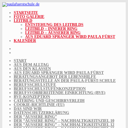
Skip
to
content
STARTSEITE
FOTO GALERIE
LEITBILD
ENTSTEHUNG DES LEITBILDS
LEITBILD – INNERER RING
LEITBILD – ÄUSSERER RING
AUS EDUARD SPRANGER WIRD PAULA FÜRST
KALENDER
START
AUS DEM ALLTAG
AUS DEN KLASSEN
AUS EDUARD SPRANGER WIRD PAULA FÜRST
BERATUNGSANGEBOT DER LEBENSHILFE
BERATUNGSSTELLE AN DER PAULA-FÜRST-SCHULE
BERUFSSCHULSTUFE
BERUFSSCHULSTUFENKONZEPTION
BERUFSVORBEREITENDE EINRICHTUNG (BVE)
BVE-KONZEPTION
CATERING UND GESCHIRRVERLEIH
COOKIE-RICHTLINIE (EU)
DAS SIND WIR
DATENSCHUTZERKLÄRUNG
DER “ÄUSSERE RING”
DER “ÄUSSERE RING” – NACHHALTIGKEITSZIEL 10
DER “ÄUSSERE RING” – NACHHALTIGKEITSZIEL 12