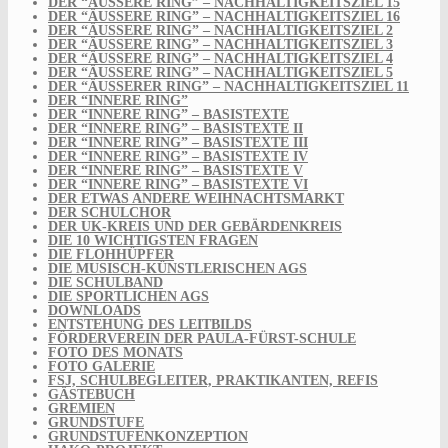
DER “ÄUSSERE RING” – NACHHALTIGKEITSZIEL 15
DER “ÄUSSERE RING” – NACHHALTIGKEITSZIEL 16
DER “ÄUSSERE RING” – NACHHALTIGKEITSZIEL 2
DER “ÄUSSERE RING” – NACHHALTIGKEITSZIEL 3
DER “ÄUSSERE RING” – NACHHALTIGKEITSZIEL 4
DER “ÄUSSERE RING” – NACHHALTIGKEITSZIEL 5
DER “ÄUSSERER RING” – NACHHALTIGKEITSZIEL 11
DER “INNERE RING”
DER “INNERE RING” – BASISTEXTE
DER “INNERE RING” – BASISTEXTE II
DER “INNERE RING” – BASISTEXTE III
DER “INNERE RING” – BASISTEXTE IV
DER “INNERE RING” – BASISTEXTE V
DER “INNERE RING” – BASISTEXTE VI
DER ETWAS ANDERE WEIHNACHTSMARKT
DER SCHULCHOR
DER UK-KREIS UND DER GEBÄRDENKREIS
DIE 10 WICHTIGSTEN FRAGEN
DIE FLOHHÜPFER
DIE MUSISCH-KÜNSTLERISCHEN AGS
DIE SCHULBAND
DIE SPORTLICHEN AGS
DOWNLOADS
ENTSTEHUNG DES LEITBILDS
FÖRDERVEREIN DER PAULA-FÜRST-SCHULE
FOTO DES MONATS
FOTO GALERIE
FSJ, SCHULBEGLEITER, PRAKTIKANTEN, REFIS
GÄSTEBUCH
GREMIEN
GRUNDSTUFE
GRUNDSTUFENKONZEPTION