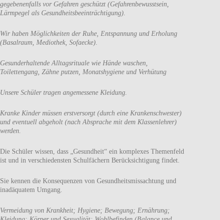
gegebenenfalls vor Gefahren geschützt (Gefahrenbewusstsein,
Lärmpegel als Gesundheitsbeeinträchtigung).
Wir haben Möglichkeiten der Ruhe, Entspannung und Erholung
(Basalraum, Mediothek, Sofaecke).
Gesunderhaltende Alltagsrituale wie Hände waschen,
Toilettengang, Zähne putzen, Monatshygiene und Verhütung
Unsere Schüler tragen angemessene Kleidung.
Kranke Kinder müssen erstversorgt (durch eine Krankenschwester)
und eventuell abgeholt (nach Absprache mit dem Klassenlehrer)
werden.
Die Schüler wissen, dass „Gesundheit“ ein komplexes Themenfeld
ist und in verschiedensten Schulfächern Berücksichtigung findet.
Sie kennen die Konsequenzen von Gesundheitsmissachtung und
inadäquatem Umgang.
Vermeidung von Krankheit; Hygiene; Bewegung; Ernährung;
Kleidung; Körper und Sexualität; Wohlbefinden (Balance und