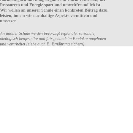
Ressourcen und Energie spart und umweltfreundlich ist.
Wir wollen an unserer Schule einen konkreten Beitrag dazu
leisten, indem wir nachhaltige Aspekte vermitteln und
umsetzen.
An unserer Schule werden bevorzugt regionale, saisonale,
ökologisch hergestellte und fair gehandelte Produkte angeboten
und verarbeitet (siehe auch E. Ernährung sichern).
Es werden bevorzugt Produkte gekauft, die mit
Nachhaltigkeitssiegeln zertifiziert sind.
Die Lebensmittelabfälle werden reduziert.
Die Essensbestellzettel werden dahingehend ergänzt, dass
angekreuzt werden kann, wenn man übriggebliebenes Mittagessen
mitnehmen möchte.
Nachhaltig produzieren, handeln und konsumieren wird im
Schulalltag und im Unterricht thematisiert.
Es wird auf eine angemessene Dosierung von Seife, Handtüchern
und Putzmittel geachtet.
Die Anschaffung neuer Handtuchspender wird in die Wege geleitet.