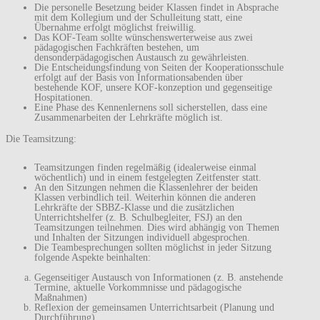
Die personelle Besetzung beider Klassen findet in Absprache
mit dem Kollegium und der Schulleitung statt, eine
Übernahme erfolgt möglichst freiwillig.
Das KOF-Team sollte wünschenswerterweise aus zwei
pädagogischen Fachkräften bestehen, um
densonderpädagogischen Austausch zu gewährleisten.
Die Entscheidungsfindung von Seiten der Kooperationsschule
erfolgt auf der Basis von Informationsabenden über
bestehende KOF, unsere KOF-konzeption und gegenseitige
Hospitationen.
Eine Phase des Kennenlernens soll sicherstellen, dass eine
Zusammenarbeiten der Lehrkräfte möglich ist.
Die Teamsitzung:
Teamsitzungen finden regelmäßig (idealerweise einmal
wöchentlich) und in einem festgelegten Zeitfenster statt.
An den Sitzungen nehmen die Klassenlehrer der beiden
Klassen verbindlich teil. Weiterhin können die anderen
Lehrkräfte der SBBZ-Klasse und die zusätzlichen
Unterrichtshelfer (z. B. Schulbegleiter, FSJ) an den
Teamsitzungen teilnehmen. Dies wird abhängig von Themen
und Inhalten der Sitzungen individuell abgesprochen.
Die Teambesprechungen sollten möglichst in jeder Sitzung
folgende Aspekte beinhalten:
Gegenseitiger Austausch von Informationen (z. B. anstehende
Termine, aktuelle Vorkommnisse und pädagogische
Maßnahmen)
Reflexion der gemeinsamen Unterrichtsarbeit (Planung und
Durchführung)