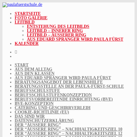
Skip
to
content
STARTSEITE
FOTO GALERIE
LEITBILD
ENTSTEHUNG DES LEITBILDS
LEITBILD – INNERER RING
LEITBILD – ÄUSSERER RING
AUS EDUARD SPRANGER WIRD PAULA FÜRST
KALENDER
START
AUS DEM ALLTAG
AUS DEN KLASSEN
AUS EDUARD SPRANGER WIRD PAULA FÜRST
BERATUNGSANGEBOT DER LEBENSHILFE
BERATUNGSSTELLE AN DER PAULA-FÜRST-SCHULE
BERUFSSCHULSTUFE
BERUFSSCHULSTUFENKONZEPTION
BERUFSVORBEREITENDE EINRICHTUNG (BVE)
BVE-KONZEPTION
CATERING UND GESCHIRRVERLEIH
COOKIE-RICHTLINIE (EU)
DAS SIND WIR
DATENSCHUTZERKLÄRUNG
DER “ÄUSSERE RING”
DER “ÄUSSERE RING” – NACHHALTIGKEITSZIEL 10
DER “ÄUSSERE RING” – NACHHALTIGKEITSZIEL 12