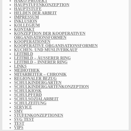
HAKO-PROJEKT
HAUPSTUFENKONZEPTION
HAUPTSTUFE
HELDEN DER ARBEIT
IMPRESSUM
INKLUSION
KOLLEGIUM
KONTAKT
KONZEPTION DER KOOPERATIVEN
ORGANISATIONSFORMEN
KOOPERATIONEN
KOOPERATIVE ORGANISATIONSFORMEN
KUCHEN- UND MÜSLIVERKAUF
LEITBILD
LEITBILD – ÄUSSERER RING
LEITBILD – INNERER RING
LINKS
MEDIOTHEK
MITARBEITER – CHRONIK
REGIONALER BEZUG
SCHULKINDERGARTEN
SCHULKINDERGARTENKONZEPTION
SCHULKIOSK
SCHULPFERD
SCHULSOZIALARBEIT
SCHULZEITUNG
SERVICE
SMV
STUFENKONZEPTIONEN
SVG TEST
TEST
VIPS