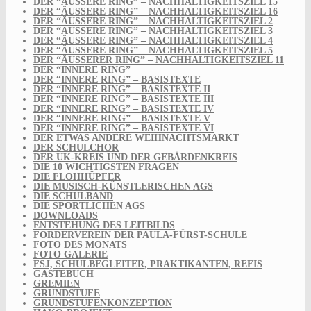
DER “ÄUSSERE RING” – NACHHALTIGKEITSZIEL 15
DER “ÄUSSERE RING” – NACHHALTIGKEITSZIEL 16
DER “ÄUSSERE RING” – NACHHALTIGKEITSZIEL 2
DER “ÄUSSERE RING” – NACHHALTIGKEITSZIEL 3
DER “ÄUSSERE RING” – NACHHALTIGKEITSZIEL 4
DER “ÄUSSERE RING” – NACHHALTIGKEITSZIEL 5
DER “ÄUSSERER RING” – NACHHALTIGKEITSZIEL 11
DER “INNERE RING”
DER “INNERE RING” – BASISTEXTE
DER “INNERE RING” – BASISTEXTE II
DER “INNERE RING” – BASISTEXTE III
DER “INNERE RING” – BASISTEXTE IV
DER “INNERE RING” – BASISTEXTE V
DER “INNERE RING” – BASISTEXTE VI
DER ETWAS ANDERE WEIHNACHTSMARKT
DER SCHULCHOR
DER UK-KREIS UND DER GEBÄRDENKREIS
DIE 10 WICHTIGSTEN FRAGEN
DIE FLOHHÜPFER
DIE MUSISCH-KÜNSTLERISCHEN AGS
DIE SCHULBAND
DIE SPORTLICHEN AGS
DOWNLOADS
ENTSTEHUNG DES LEITBILDS
FÖRDERVEREIN DER PAULA-FÜRST-SCHULE
FOTO DES MONATS
FOTO GALERIE
FSJ, SCHULBEGLEITER, PRAKTIKANTEN, REFIS
GÄSTEBUCH
GREMIEN
GRUNDSTUFE
GRUNDSTUFENKONZEPTION