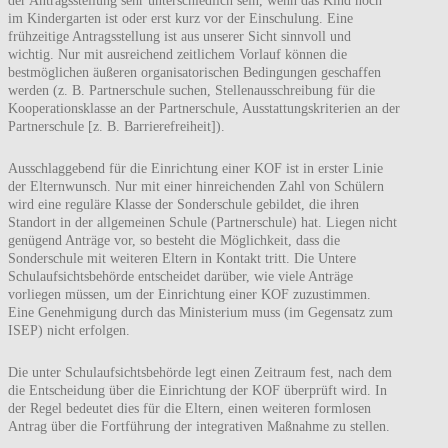
der Antragsstellung sehr unterschiedlich sein, wenn das Kind noch
im Kindergarten ist oder erst kurz vor der Einschulung. Eine
frühzeitige Antragsstellung ist aus unserer Sicht sinnvoll und
wichtig. Nur mit ausreichend zeitlichem Vorlauf können die
bestmöglichen äußeren organisatorischen Bedingungen geschaffen
werden (z. B. Partnerschule suchen, Stellenausschreibung für die
Kooperationsklasse an der Partnerschule, Ausstattungskriterien an der
Partnerschule [z. B. Barrierefreiheit]).
Ausschlaggebend für die Einrichtung einer KOF ist in erster Linie
der Elternwunsch. Nur mit einer hinreichenden Zahl von Schülern
wird eine reguläre Klasse der Sonderschule gebildet, die ihren
Standort in der allgemeinen Schule (Partnerschule) hat. Liegen nicht
genügend Anträge vor, so besteht die Möglichkeit, dass die
Sonderschule mit weiteren Eltern in Kontakt tritt. Die Untere
Schulaufsichtsbehörde entscheidet darüber, wie viele Anträge
vorliegen müssen, um der Einrichtung einer KOF zuzustimmen.
Eine Genehmigung durch das Ministerium muss (im Gegensatz zum
ISEP) nicht erfolgen.
Die unter Schulaufsichtsbehörde legt einen Zeitraum fest, nach dem
die Entscheidung über die Einrichtung der KOF überprüft wird. In
der Regel bedeutet dies für die Eltern, einen weiteren formlosen
Antrag über die Fortführung der integrativen Maßnahme zu stellen.