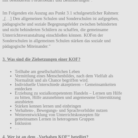
mit besonderem Förderbedarf und Behinderungen“.
Im Folgenden ein Auszug aus Punkt 3.1 schulgesetzlicher Rahmen:
„[…] Den allgemeinen Schulen und Sonderschulen ist aufgegeben,
pädagogische und soziale Begegnungsfelder zwischen behinderten
und nicht behinderten Schülern zu schaffen, die gemeinsame
Unterrichtsveranstaltung einschließen können. KOFen der
Sonderschulen in allgemeinen Schulen stärken das soziale und
pädagogische Miteinander.“
3. Was sind die Zielsetzungen einer KOF?
Teilhabe am gesellschaftlichen Leben
Vermittlung eines Menschenbildes, nach dem Vielfalt als
Normalität und als Chance begriffen wird.
Individuelle Unterschiede akzeptieren – Gemeinsamkeiten
entdecken
Erziehung zu sozialkompetentem Handeln – Lernen um Hilfe
zu bitten, Hilfe anzunehmen und angemessene Unterstützung
anzubieten
Stärken kennen lernen und einbringen
Verhaltens-, Bewegungs- und Sprachvorbilder nutzen
Weiterentwicklung von Unterrichtskonzepten für
gemeinsames Lernen in heterogenen Gruppen
Inklusion
…
4. Wer ist an dem „Vorhaben KOF“ beteiligt?