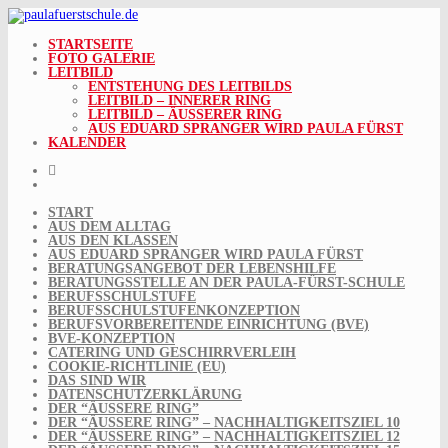
Skip
to
content
STARTSEITE
FOTO GALERIE
LEITBILD
ENTSTEHUNG DES LEITBILDS
LEITBILD – INNERER RING
LEITBILD – ÄUSSERER RING
AUS EDUARD SPRANGER WIRD PAULA FÜRST
KALENDER
START
AUS DEM ALLTAG
AUS DEN KLASSEN
AUS EDUARD SPRANGER WIRD PAULA FÜRST
BERATUNGSANGEBOT DER LEBENSHILFE
BERATUNGSSTELLE AN DER PAULA-FÜRST-SCHULE
BERUFSSCHULSTUFE
BERUFSSCHULSTUFENKONZEPTION
BERUFSVORBEREITENDE EINRICHTUNG (BVE)
BVE-KONZEPTION
CATERING UND GESCHIRRVERLEIH
COOKIE-RICHTLINIE (EU)
DAS SIND WIR
DATENSCHUTZERKLÄRUNG
DER “ÄUSSERE RING”
DER “ÄUSSERE RING” – NACHHALTIGKEITSZIEL 10
DER “ÄUSSERE RING” – NACHHALTIGKEITSZIEL 12