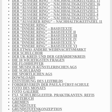
DER “ÄUSSERE RING” – NACHHALTIGKEITSZIEL 15
DER “ÄUSSERE RING” – NACHHALTIGKEITSZIEL 16
DER “ÄUSSERE RING” – NACHHALTIGKEITSZIEL 2
DER “ÄUSSERE RING” – NACHHALTIGKEITSZIEL 3
DER “ÄUSSERE RING” – NACHHALTIGKEITSZIEL 4
DER “ÄUSSERE RING” – NACHHALTIGKEITSZIEL 5
DER “ÄUSSERER RING” – NACHHALTIGKEITSZIEL 11
DER “INNERE RING”
DER “INNERE RING” – BASISTEXTE
DER “INNERE RING” – BASISTEXTE II
DER “INNERE RING” – BASISTEXTE III
DER “INNERE RING” – BASISTEXTE IV
DER “INNERE RING” – BASISTEXTE V
DER “INNERE RING” – BASISTEXTE VI
DER ETWAS ANDERE WEIHNACHTSMARKT
DER SCHULCHOR
DER UK-KREIS UND DER GEBÄRDENKREIS
DIE 10 WICHTIGSTEN FRAGEN
DIE FLOHHÜPFER
DIE MUSISCH-KÜNSTLERISCHEN AGS
DIE SCHULBAND
DIE SPORTLICHEN AGS
DOWNLOADS
ENTSTEHUNG DES LEITBILDS
FÖRDERVEREIN DER PAULA-FÜRST-SCHULE
FOTO DES MONATS
FOTO GALERIE
FSJ, SCHULBEGLEITER, PRAKTIKANTEN, REFIS
GÄSTEBUCH
GREMIEN
GRUNDSTUFE
GRUNDSTUFENKONZEPTION