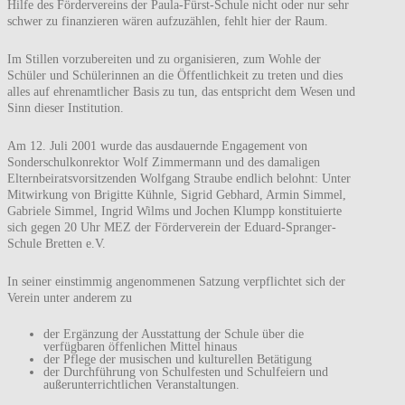
Hilfe des Fördervereins der Paula-Fürst-Schule nicht oder nur sehr
schwer zu finanzieren wären aufzuzählen, fehlt hier der Raum.
Im Stillen vorzubereiten und zu organisieren, zum Wohle der
Schüler und Schülerinnen an die Öffentlichkeit zu treten und dies
alles auf ehrenamtlicher Basis zu tun, das entspricht dem Wesen und
Sinn dieser Institution.
Am 12. Juli 2001 wurde das ausdauernde Engagement von
Sonderschulkonrektor Wolf Zimmermann und des damaligen
Elternbeiratsvorsitzenden Wolfgang Straube endlich belohnt: Unter
Mitwirkung von Brigitte Kühnle, Sigrid Gebhard, Armin Simmel,
Gabriele Simmel, Ingrid Wilms und Jochen Klumpp konstituierte
sich gegen 20 Uhr MEZ der Förderverein der Eduard-Spranger-
Schule Bretten e.V.
In seiner einstimmig angenommenen Satzung verpflichtet sich der
Verein unter anderem zu
der Ergänzung der Ausstattung der Schule über die
verfügbaren öffenlichen Mittel hinaus
der Pflege der musischen und kulturellen Betätigung
der Durchführung von Schulfesten und Schulfeiern und
außerunterrichtlichen Veranstaltungen.