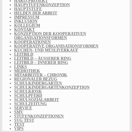
HAKO-PROJEKT
HAUPSTUFENKONZEPTION
HAUPTSTUFE
HELDEN DER ARBEIT
IMPRESSUM
INKLUSION
KOLLEGIUM
KONTAKT
KONZEPTION DER KOOPERATIVEN
ORGANISATIONSFORMEN
KOOPERATIONEN
KOOPERATIVE ORGANISATIONSFORMEN
KUCHEN- UND MÜSLIVERKAUF
LEITBILD
LEITBILD – ÄUSSERER RING
LEITBILD – INNERER RING
LINKS
MEDIOTHEK
MITARBEITER – CHRONIK
REGIONALER BEZUG
SCHULKINDERGARTEN
SCHULKINDERGARTENKONZEPTION
SCHULKIOSK
SCHULPFERD
SCHULSOZIALARBEIT
SCHULZEITUNG
SERVICE
SMV
STUFENKONZEPTIONEN
SVG TEST
TEST
VIPS