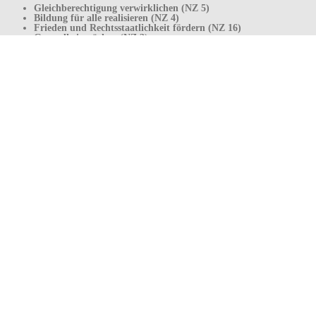
Gleichberechtigung verwirklichen (NZ 5)
Bildung für alle realisieren (NZ 4)
Frieden und Rechtsstaatlichkeit fördern (NZ 16)
Gesundheit stärken (NZ 3)
Ernährung sichern (NZ 2)
Ungleichheiten überwinden (NZ 10)
Nachhaltig produzieren, handeln und konsumieren (NZ
12)
Lebenswerte Städte und Siedlungen schaffen (NZ 11)
Schutz der Ökosysteme (NZ 15)
Die nachfolgenden
Basistexte-Innerer Ring/ Basistexte-Äußerer
Ring
fassen die vorgestellten Vorlagen der Arbeitsgruppen und
anschließend im Plenum abgestimmten Ergebnisse der jeweiligen
Schulentwicklungskonferenzen zusammen.
Aus den Klassen
Grundstufe
Hauptstufe
Berufsschulstufe
Berufsvorbereitende Einrichtung (BVE)
Kooperative Organisationsformen
Service
Links
Downloads
Mediothek
Schulkiosk
Catering und Geschirrverleih