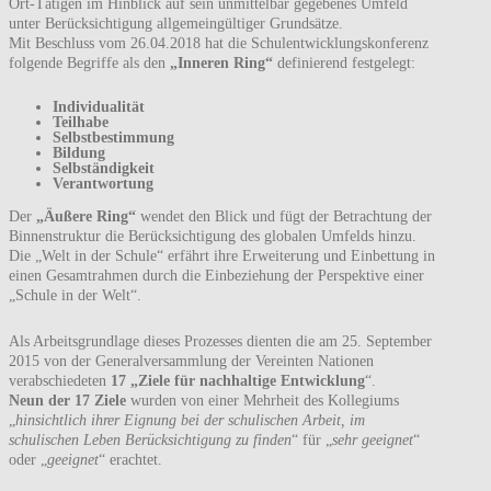
Ort-Tätigen im Hinblick auf sein unmittelbar gegebenes Umfeld
unter Berücksichtigung allgemeingültiger Grundsätze.
Mit Beschluss vom 26.04.2018 hat die Schulentwicklungskonferenz
folgende Begriffe als den
„Inneren Ring“
definierend festgelegt:
Individualität
Teilhabe
Selbstbestimmung
Bildung
Selbständigkeit
Verantwortung
Der
„Äußere Ring“
wendet den Blick und fügt der Betrachtung der
Binnenstruktur die Berücksichtigung des globalen Umfelds hinzu.
Die „Welt in der Schule“ erfährt ihre Erweiterung und Einbettung in
einen Gesamtrahmen durch die Einbeziehung der Perspektive einer
„Schule in der Welt“.
Als Arbeitsgrundlage dieses Prozesses dienten die am 25. September
2015 von der Generalversammlung der Vereinten Nationen
verabschiedeten
17 „Ziele für nachhaltige Entwicklung
“.
Neun der 17 Ziele
wurden von einer Mehrheit des Kollegiums
„
hinsichtlich ihrer Eignung bei der schulischen Arbeit, im
schulischen Leben Berücksichtigung zu finden
“ für „
sehr geeignet
“
oder „
geeignet
“ erachtet.