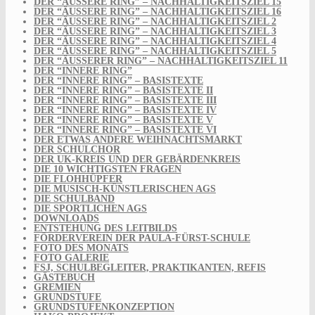
DER “ÄUSSERE RING” – NACHHALTIGKEITSZIEL 15
DER “ÄUSSERE RING” – NACHHALTIGKEITSZIEL 16
DER “ÄUSSERE RING” – NACHHALTIGKEITSZIEL 2
DER “ÄUSSERE RING” – NACHHALTIGKEITSZIEL 3
DER “ÄUSSERE RING” – NACHHALTIGKEITSZIEL 4
DER “ÄUSSERE RING” – NACHHALTIGKEITSZIEL 5
DER “ÄUSSERER RING” – NACHHALTIGKEITSZIEL 11
DER “INNERE RING”
DER “INNERE RING” – BASISTEXTE
DER “INNERE RING” – BASISTEXTE II
DER “INNERE RING” – BASISTEXTE III
DER “INNERE RING” – BASISTEXTE IV
DER “INNERE RING” – BASISTEXTE V
DER “INNERE RING” – BASISTEXTE VI
DER ETWAS ANDERE WEIHNACHTSMARKT
DER SCHULCHOR
DER UK-KREIS UND DER GEBÄRDENKREIS
DIE 10 WICHTIGSTEN FRAGEN
DIE FLOHHÜPFER
DIE MUSISCH-KÜNSTLERISCHEN AGS
DIE SCHULBAND
DIE SPORTLICHEN AGS
DOWNLOADS
ENTSTEHUNG DES LEITBILDS
FÖRDERVEREIN DER PAULA-FÜRST-SCHULE
FOTO DES MONATS
FOTO GALERIE
FSJ, SCHULBEGLEITER, PRAKTIKANTEN, REFIS
GÄSTEBUCH
GREMIEN
GRUNDSTUFE
GRUNDSTUFENKONZEPTION