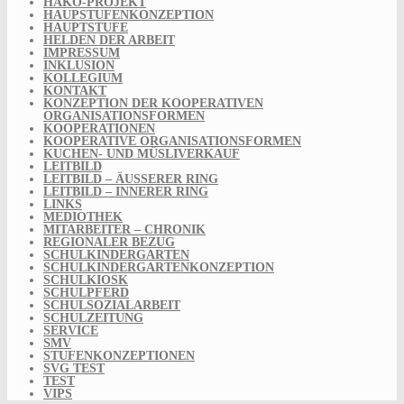
HAKO-PROJEKT
HAUPSTUFENKONZEPTION
HAUPTSTUFE
HELDEN DER ARBEIT
IMPRESSUM
INKLUSION
KOLLEGIUM
KONTAKT
KONZEPTION DER KOOPERATIVEN
ORGANISATIONSFORMEN
KOOPERATIONEN
KOOPERATIVE ORGANISATIONSFORMEN
KUCHEN- UND MÜSLIVERKAUF
LEITBILD
LEITBILD – ÄUSSERER RING
LEITBILD – INNERER RING
LINKS
MEDIOTHEK
MITARBEITER – CHRONIK
REGIONALER BEZUG
SCHULKINDERGARTEN
SCHULKINDERGARTENKONZEPTION
SCHULKIOSK
SCHULPFERD
SCHULSOZIALARBEIT
SCHULZEITUNG
SERVICE
SMV
STUFENKONZEPTIONEN
SVG TEST
TEST
VIPS