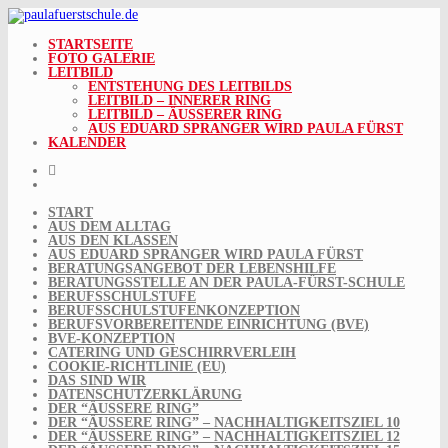
Skip
to
content
STARTSEITE
FOTO GALERIE
LEITBILD
ENTSTEHUNG DES LEITBILDS
LEITBILD – INNERER RING
LEITBILD – ÄUSSERER RING
AUS EDUARD SPRANGER WIRD PAULA FÜRST
KALENDER
START
AUS DEM ALLTAG
AUS DEN KLASSEN
AUS EDUARD SPRANGER WIRD PAULA FÜRST
BERATUNGSANGEBOT DER LEBENSHILFE
BERATUNGSSTELLE AN DER PAULA-FÜRST-SCHULE
BERUFSSCHULSTUFE
BERUFSSCHULSTUFENKONZEPTION
BERUFSVORBEREITENDE EINRICHTUNG (BVE)
BVE-KONZEPTION
CATERING UND GESCHIRRVERLEIH
COOKIE-RICHTLINIE (EU)
DAS SIND WIR
DATENSCHUTZERKLÄRUNG
DER “ÄUSSERE RING”
DER “ÄUSSERE RING” – NACHHALTIGKEITSZIEL 10
DER “ÄUSSERE RING” – NACHHALTIGKEITSZIEL 12