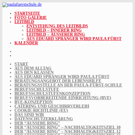
Skip
to
content
STARTSEITE
FOTO GALERIE
LEITBILD
ENTSTEHUNG DES LEITBILDS
LEITBILD – INNERER RING
LEITBILD – ÄUSSERER RING
AUS EDUARD SPRANGER WIRD PAULA FÜRST
KALENDER
START
AUS DEM ALLTAG
AUS DEN KLASSEN
AUS EDUARD SPRANGER WIRD PAULA FÜRST
BERATUNGSANGEBOT DER LEBENSHILFE
BERATUNGSSTELLE AN DER PAULA-FÜRST-SCHULE
BERUFSSCHULSTUFE
BERUFSSCHULSTUFENKONZEPTION
BERUFSVORBEREITENDE EINRICHTUNG (BVE)
BVE-KONZEPTION
CATERING UND GESCHIRRVERLEIH
COOKIE-RICHTLINIE (EU)
DAS SIND WIR
DATENSCHUTZERKLÄRUNG
DER “ÄUSSERE RING”
DER “ÄUSSERE RING” – NACHHALTIGKEITSZIEL 10
DER “ÄUSSERE RING” – NACHHALTIGKEITSZIEL 12