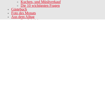
Kuchen- und Müsliverkauf
Die 10 wichtigsten Fragen
Gästebuch
Foto des Monats
Aus dem Alltag
Der Schulchor
Die Schulband
Schulzeitung
Die sportlichen AGs
Die musisch-künstlerischen AGs
Der UK-Kreis und der Gebärdenkreis
Schulpferd
Das sind wir
Gremien
Inklusion
Regionaler Bezug
Kooperationen
Stufenkonzeptionen
Schulkindergartenkonzeption
Grundstufenkonzeption
Haupstufenkonzeption
Berufsschulstufenkonzeption
BVE-Konzeption
Konzeption der Kooperativen
Organisationsformen
Helden der Arbeit
Kollegium
VIPs