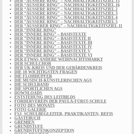
DER “ÄUSSERE RING” – NACHHALTIGKEITSZIEL 15
DER “ÄUSSERE RING” – NACHHALTIGKEITSZIEL 16
DER “ÄUSSERE RING” – NACHHALTIGKEITSZIEL 2
DER “ÄUSSERE RING” – NACHHALTIGKEITSZIEL 3
DER “ÄUSSERE RING” – NACHHALTIGKEITSZIEL 4
DER “ÄUSSERE RING” – NACHHALTIGKEITSZIEL 5
DER “ÄUSSERER RING” – NACHHALTIGKEITSZIEL 11
DER “INNERE RING”
DER “INNERE RING” – BASISTEXTE
DER “INNERE RING” – BASISTEXTE II
DER “INNERE RING” – BASISTEXTE III
DER “INNERE RING” – BASISTEXTE IV
DER “INNERE RING” – BASISTEXTE V
DER “INNERE RING” – BASISTEXTE VI
DER ETWAS ANDERE WEIHNACHTSMARKT
DER SCHULCHOR
DER UK-KREIS UND DER GEBÄRDENKREIS
DIE 10 WICHTIGSTEN FRAGEN
DIE FLOHHÜPFER
DIE MUSISCH-KÜNSTLERISCHEN AGS
DIE SCHULBAND
DIE SPORTLICHEN AGS
DOWNLOADS
ENTSTEHUNG DES LEITBILDS
FÖRDERVEREIN DER PAULA-FÜRST-SCHULE
FOTO DES MONATS
FOTO GALERIE
FSJ, SCHULBEGLEITER, PRAKTIKANTEN, REFIS
GÄSTEBUCH
GREMIEN
GRUNDSTUFE
GRUNDSTUFENKONZEPTION