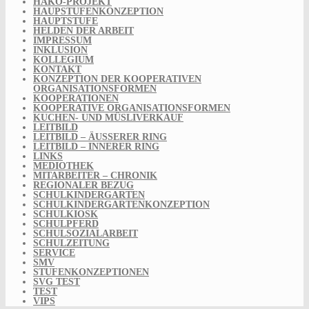
HAKO-PROJEKT
HAUPSTUFENKONZEPTION
HAUPTSTUFE
HELDEN DER ARBEIT
IMPRESSUM
INKLUSION
KOLLEGIUM
KONTAKT
KONZEPTION DER KOOPERATIVEN
ORGANISATIONSFORMEN
KOOPERATIONEN
KOOPERATIVE ORGANISATIONSFORMEN
KUCHEN- UND MÜSLIVERKAUF
LEITBILD
LEITBILD – ÄUSSERER RING
LEITBILD – INNERER RING
LINKS
MEDIOTHEK
MITARBEITER – CHRONIK
REGIONALER BEZUG
SCHULKINDERGARTEN
SCHULKINDERGARTENKONZEPTION
SCHULKIOSK
SCHULPFERD
SCHULSOZIALARBEIT
SCHULZEITUNG
SERVICE
SMV
STUFENKONZEPTIONEN
SVG TEST
TEST
VIPS