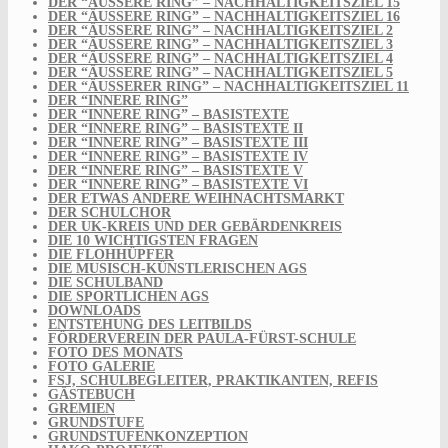
DER “ÄUSSERE RING” – NACHHALTIGKEITSZIEL 15
DER “ÄUSSERE RING” – NACHHALTIGKEITSZIEL 16
DER “ÄUSSERE RING” – NACHHALTIGKEITSZIEL 2
DER “ÄUSSERE RING” – NACHHALTIGKEITSZIEL 3
DER “ÄUSSERE RING” – NACHHALTIGKEITSZIEL 4
DER “ÄUSSERE RING” – NACHHALTIGKEITSZIEL 5
DER “ÄUSSERER RING” – NACHHALTIGKEITSZIEL 11
DER “INNERE RING”
DER “INNERE RING” – BASISTEXTE
DER “INNERE RING” – BASISTEXTE II
DER “INNERE RING” – BASISTEXTE III
DER “INNERE RING” – BASISTEXTE IV
DER “INNERE RING” – BASISTEXTE V
DER “INNERE RING” – BASISTEXTE VI
DER ETWAS ANDERE WEIHNACHTSMARKT
DER SCHULCHOR
DER UK-KREIS UND DER GEBÄRDENKREIS
DIE 10 WICHTIGSTEN FRAGEN
DIE FLOHHÜPFER
DIE MUSISCH-KÜNSTLERISCHEN AGS
DIE SCHULBAND
DIE SPORTLICHEN AGS
DOWNLOADS
ENTSTEHUNG DES LEITBILDS
FÖRDERVEREIN DER PAULA-FÜRST-SCHULE
FOTO DES MONATS
FOTO GALERIE
FSJ, SCHULBEGLEITER, PRAKTIKANTEN, REFIS
GÄSTEBUCH
GREMIEN
GRUNDSTUFE
GRUNDSTUFENKONZEPTION