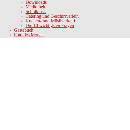
Downloads
Mediothek
Schulkiosk
Catering und Geschirrverleih
Kuchen- und Müsliverkauf
Die 10 wichtigsten Fragen
Gästebuch
Foto des Monats
Aus dem Alltag
Der Schulchor
Die Schulband
Schulzeitung
Die sportlichen AGs
Die musisch-künstlerischen AGs
Der UK-Kreis und der Gebärdenkreis
Schulpferd
Das sind wir
Gremien
Inklusion
Regionaler Bezug
Kooperationen
Stufenkonzeptionen
Schulkindergartenkonzeption
Grundstufenkonzeption
Haupstufenkonzeption
Berufsschulstufenkonzeption
BVE-Konzeption
Konzeption der Kooperativen