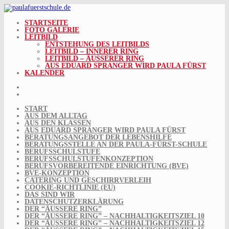
Skip
to
content
STARTSEITE
FOTO GALERIE
LEITBILD
ENTSTEHUNG DES LEITBILDS
LEITBILD – INNERER RING
LEITBILD – ÄUSSERER RING
AUS EDUARD SPRANGER WIRD PAULA FÜRST
KALENDER
START
AUS DEM ALLTAG
AUS DEN KLASSEN
AUS EDUARD SPRANGER WIRD PAULA FÜRST
BERATUNGSANGEBOT DER LEBENSHILFE
BERATUNGSSTELLE AN DER PAULA-FÜRST-SCHULE
BERUFSSCHULSTUFE
BERUFSSCHULSTUFENKONZEPTION
BERUFSVORBEREITENDE EINRICHTUNG (BVE)
BVE-KONZEPTION
CATERING UND GESCHIRRVERLEIH
COOKIE-RICHTLINIE (EU)
DAS SIND WIR
DATENSCHUTZERKLÄRUNG
DER “ÄUSSERE RING”
DER “ÄUSSERE RING” – NACHHALTIGKEITSZIEL 10
DER “ÄUSSERE RING” – NACHHALTIGKEITSZIEL 12