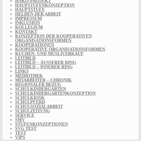
HAKO-PROJEKT
HAUPSTUFENKONZEPTION
HAUPTSTUFE
HELDEN DER ARBEIT
IMPRESSUM
INKLUSION
KOLLEGIUM
KONTAKT
KONZEPTION DER KOOPERATIVEN
ORGANISATIONSFORMEN
KOOPERATIONEN
KOOPERATIVE ORGANISATIONSFORMEN
KUCHEN- UND MÜSLIVERKAUF
LEITBILD
LEITBILD – ÄUSSERER RING
LEITBILD – INNERER RING
LINKS
MEDIOTHEK
MITARBEITER – CHRONIK
REGIONALER BEZUG
SCHULKINDERGARTEN
SCHULKINDERGARTENKONZEPTION
SCHULKIOSK
SCHULPFERD
SCHULSOZIALARBEIT
SCHULZEITUNG
SERVICE
SMV
STUFENKONZEPTIONEN
SVG TEST
TEST
VIPS