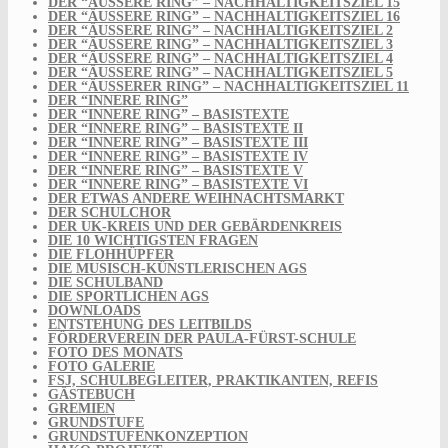
DER “ÄUSSERE RING” – NACHHALTIGKEITSZIEL 15
DER “ÄUSSERE RING” – NACHHALTIGKEITSZIEL 16
DER “ÄUSSERE RING” – NACHHALTIGKEITSZIEL 2
DER “ÄUSSERE RING” – NACHHALTIGKEITSZIEL 3
DER “ÄUSSERE RING” – NACHHALTIGKEITSZIEL 4
DER “ÄUSSERE RING” – NACHHALTIGKEITSZIEL 5
DER “ÄUSSERER RING” – NACHHALTIGKEITSZIEL 11
DER “INNERE RING”
DER “INNERE RING” – BASISTEXTE
DER “INNERE RING” – BASISTEXTE II
DER “INNERE RING” – BASISTEXTE III
DER “INNERE RING” – BASISTEXTE IV
DER “INNERE RING” – BASISTEXTE V
DER “INNERE RING” – BASISTEXTE VI
DER ETWAS ANDERE WEIHNACHTSMARKT
DER SCHULCHOR
DER UK-KREIS UND DER GEBÄRDENKREIS
DIE 10 WICHTIGSTEN FRAGEN
DIE FLOHHÜPFER
DIE MUSISCH-KÜNSTLERISCHEN AGS
DIE SCHULBAND
DIE SPORTLICHEN AGS
DOWNLOADS
ENTSTEHUNG DES LEITBILDS
FÖRDERVEREIN DER PAULA-FÜRST-SCHULE
FOTO DES MONATS
FOTO GALERIE
FSJ, SCHULBEGLEITER, PRAKTIKANTEN, REFIS
GÄSTEBUCH
GREMIEN
GRUNDSTUFE
GRUNDSTUFENKONZEPTION