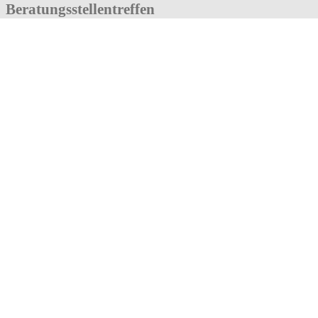
Beratungsstellentreffen
16 Januar, 2025 / 00:00
«
GLK
SEK
»
Zum Kalender hinzufügen
Details
Datum:
16 Januar, 2025
Zeit:
00:00
«
GLK
SEK
»
Paula Fürst Schule
This function has been disabled for
paulafuerstschule.de
.
OK